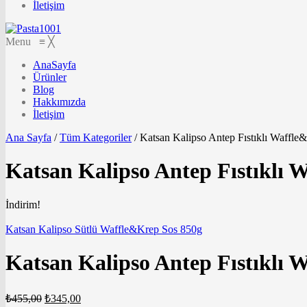
İletişim
Menu
≡
╳
AnaSayfa
Ürünler
Blog
Hakkımızda
İletişim
Ana Sayfa
/
Tüm Kategoriler
/
Katsan Kalipso Antep Fıstıklı Waffle
Katsan Kalipso Antep Fıstıklı 
İndirim!
Katsan Kalipso Sütlü Waffle&Krep Sos 850g
Katsan Kalipso Antep Fıstıklı 
₺
455,00
₺
345,00