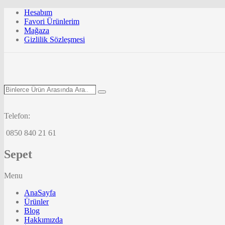
Hesabım
Favori Ürünlerim
Mağaza
Gizlilik Sözleşmesi
Binlerce
Search
Ürün
Arasında
Ara...
Telefon:
0850 840 21 61
Sepet
Menu
AnaSayfa
Ürünler
Blog
Hakkımızda