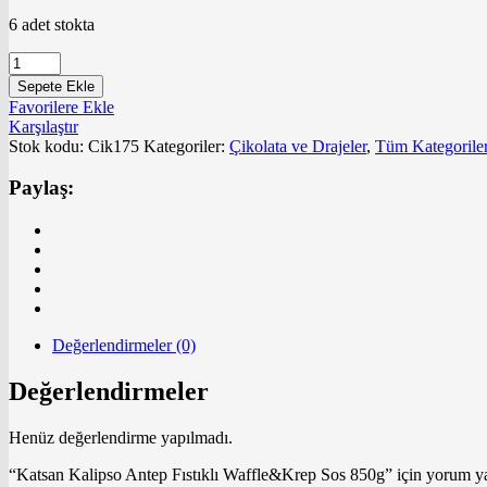
6 adet stokta
Katsan
Kalipso
Sepete Ekle
Antep
Favorilere Ekle
Fıstıklı
Karşılaştır
Waffle&Krep
Stok kodu:
Cik175
Kategoriler:
Çikolata ve Drajeler
,
Tüm Kategorile
Sos
850g
Paylaş:
adet
Değerlendirmeler (0)
Değerlendirmeler
Henüz değerlendirme yapılmadı.
“Katsan Kalipso Antep Fıstıklı Waffle&Krep Sos 850g” için yorum yap