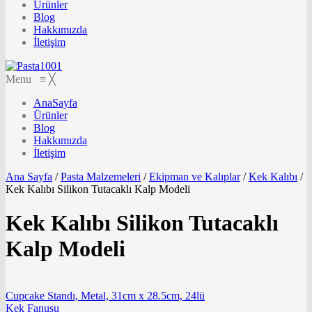
Ürünler
Blog
Hakkımızda
İletişim
Menu
≡
╳
AnaSayfa
Ürünler
Blog
Hakkımızda
İletişim
Ana Sayfa
/
Pasta Malzemeleri
/
Ekipman ve Kalıplar
/
Kek Kalıbı
/
Kek Kalıbı Silikon Tutacaklı Kalp Modeli
Kek Kalıbı Silikon Tutacaklı
Kalp Modeli
Cupcake Standı, Metal, 31cm x 28.5cm, 24lü
Kek Fanusu