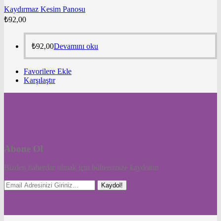
Kaydırmaz Kesim Panosu
₺
92,00
₺
92,00
Devamını oku
Favorilere Ekle
Karşılaştır
Abone Ol
Bizden haberdar olmak için bültenimize kaydolun
Kaydol!