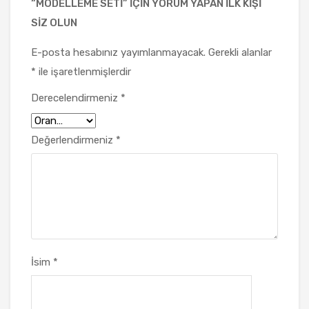
“MODELLEME SETI” IÇIN YORUM YAPAN ILK KIŞI
SIZ OLUN
E-posta hesabınız yayımlanmayacak.
Gerekli alanlar
*
ile işaretlenmişlerdir
Derecelendirmeniz
*
Değerlendirmeniz
*
İsim
*