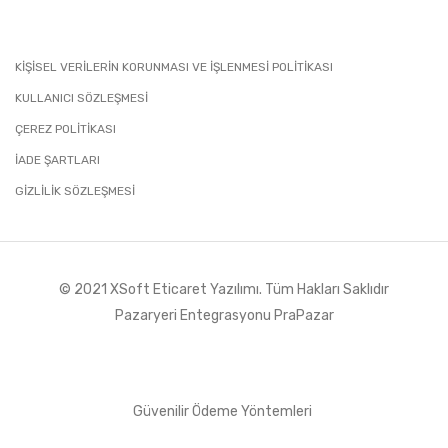
KİŞİSEL VERİLERİN KORUNMASI VE İŞLENMESİ POLİTİKASI
KULLANICI SÖZLEŞMESİ
ÇEREZ POLİTİKASI
İADE ŞARTLARI
GIZLILIK SÖZLEŞMESI
© 2021 XSoft
Eticaret Yazılımı
. Tüm Hakları Saklıdır
Pazaryeri Entegrasyonu PraPazar
Güvenilir Ödeme Yöntemleri