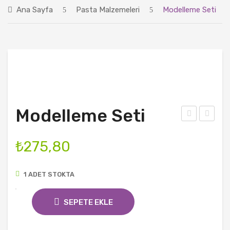
Ana Sayfa
Pasta Malzemeleri
Modelleme Seti
ÜRÜNLER
BLOG
HAKKIMIZDA
İLETIŞIM
Modelleme Seti
iliko
ode
n
llem
₺
275,80
Kal
e
p
Set
1 ADET STOKTA
Dili
Modelleme
mli
SEPETE EKLE
Seti
Kek
adet
Kalı