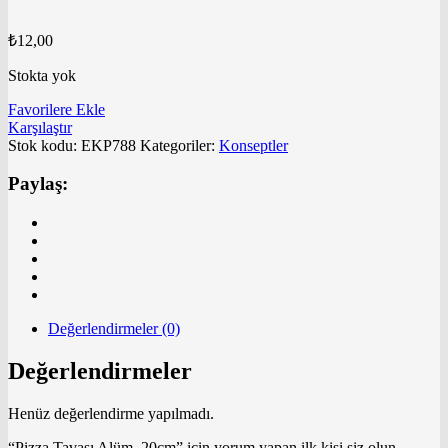
₺
12,00
Stokta yok
Favorilere Ekle
Karşılaştır
Stok kodu:
EKP788
Kategoriler:
Konseptler
Paylaş:
Değerlendirmeler (0)
Değerlendirmeler
Henüz değerlendirme yapılmadı.
“Pizza Tavası Alüm. 20cm” için yorum yapan ilk kişi siz olun