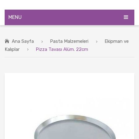
MENU
ANASAYFA
Ana Sayfa
Pasta Malzemeleri
Ekipman ve
ÜRÜNLER
Kalıplar
Pizza Tavası Alüm. 22cm
BLOG
HAKKIMIZDA
İLETIŞIM