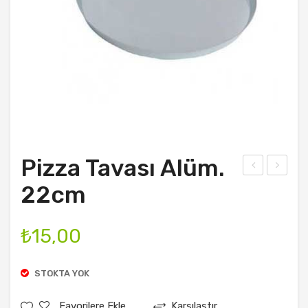
Pizza Tavası Alüm.
izza
izza
22cm
Tav
Tav
ası
ası
₺
15,00
Alü
Alü
m.
m.
STOKTA YOK
20c
24c
m
m
Favorilere Ekle
Karşılaştır