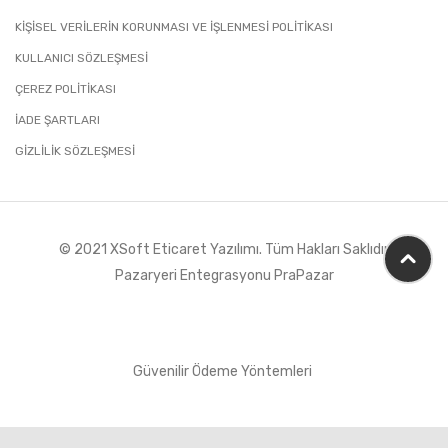
KİŞİSEL VERİLERİN KORUNMASI VE İŞLENMESİ POLİTİKASI
KULLANICI SÖZLEŞMESİ
ÇEREZ POLİTİKASI
İADE ŞARTLARI
GIZLILIK SÖZLEŞMESI
© 2021 XSoft
Eticaret Yazılımı
. Tüm Hakları Saklıdır
Pazaryeri Entegrasyonu PraPazar
Güvenilir Ödeme Yöntemleri
Tek Tıkla Ödeme Kolaylığı