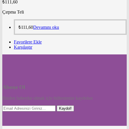
₺
111,60
Çırpma Teli
₺
111,60
Devamını oku
Favorilere Ekle
Karşılaştır
Abone Ol
Bizden haberdar olmak için bültenimize kaydolun
Kaydol!