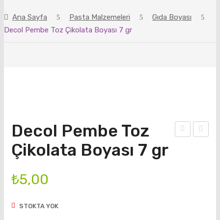
ANASAYFA
Ana Sayfa
Pasta Malzemeleri
Gıda Boyası
ÜRÜNLER
Decol Pembe Toz Çikolata Boyası 7 gr
BLOG
HAKKIMIZDA
İLETIŞIM
Decol Pembe Toz
ecol
arj
Çikolata Boyası 7 gr
Lim
Edil
on
ebili
₺
5,00
Sarı
r
sı
Da
STOKTA YOK
Toz
mac