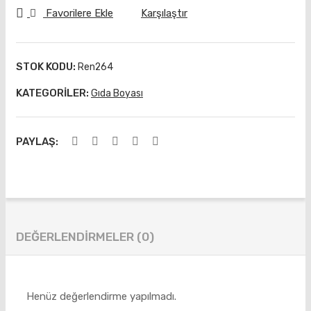
Çiko
ana
Favorilere Ekle
Karşılaştır
lata
Po
Boy
mpa
ası
sı
STOK KODU:
Ren264
7 gr
KATEGORILER:
Gıda Boyası
PAYLAŞ:
DEĞERLENDIRMELER (0)
Henüz değerlendirme yapılmadı.