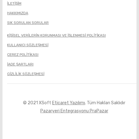
İLETIŞIM
HAKKIMIZDA
SIK SORULAN SORULAR
KİŞİSEL VERİLERİN KORUNMASI VE İŞLENMESİ POLİTİKASI
KULLANICI SÖZLEŞMESİ
ÇEREZ POLİTİKASI
İADE ŞARTLARI
GIZLILIK SÖZLEŞMESI
© 2021 XSoft
Eticaret Yazılımı
. Tüm Hakları Saklıdır
Pazaryeri Entegrasyonu PraPazar